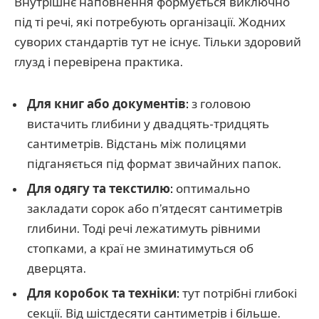
Внутрішнє наповнення формується виключно
під ті речі, які потребують організації. Жодних
суворих стандартів тут не існує. Тільки здоровий
глузд і перевірена практика.
Для книг або документів:
з головою
вистачить глибини у двадцять-тридцять
сантиметрів. Відстань між полицями
підганяється під формат звичайних папок.
Для одягу та текстилю:
оптимально
закладати сорок або п’ятдесят сантиметрів
глибини. Тоді речі лежатимуть рівними
стопками, а краї не зминатимуться об
дверцята.
Для коробок та техніки:
тут потрібні глибокі
секції. Від шістдесяти сантиметрів і більше.